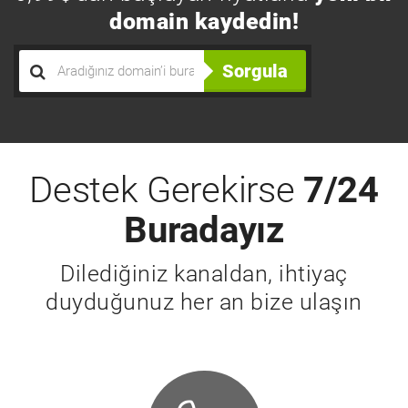
domain kaydedin!
Sorgula
Destek Gerekirse
7/24
Buradayız
Dilediğiniz kanaldan, ihtiyaç
duyduğunuz her an bize ulaşın